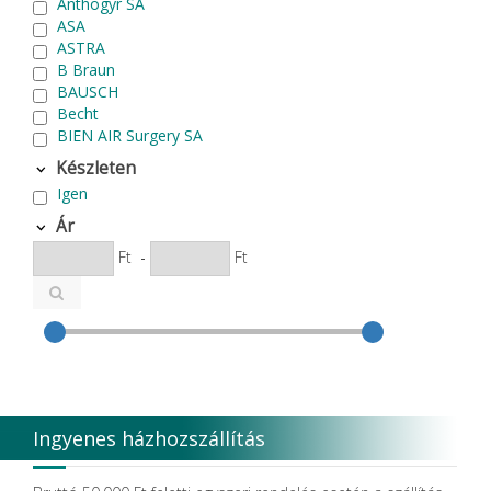
Anthogyr SA
ASA
ASTRA
B Braun
BAUSCH
Becht
BIEN AIR Surgery SA
Bode Chemie
Készleten
Cardex
Igen
Carlo de Giorgi srl
CATTANI SpA
Ár
CAVEX
Ft
-
Ft
Cefla S.C.
CEMM Dental High Tech Ltd.
Colténe Whaledent
Coxo Medical Instrument Co. Ltd.
CURADEN
D.F.S.
Degradable Sol. AG
Degradable Solutions AG
Ingyenes házhozszállítás
DELTA RT.
Dendia GmbH
DenMat Holdings, LLC