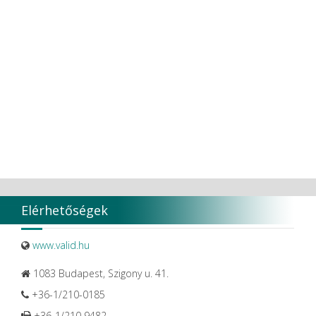
Ultradent products
Ultradent Products Inc.
Unigloves
VaLiD
VDENTAL
VDW
VITA
Vivaldi Kft.
VOCO
W&H Dentalwerk G.m.b.H.
WHITESmile Gmbh.
Winix Europe
WMSW
Zhermack SpA
Elérhetőségek
www.valid.hu
1083 Budapest, Szigony u. 41.
+36-1/210-0185
+36-1/210 9482