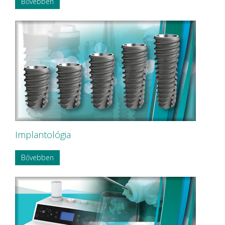
Bővebben
Magenta Technology Co.,Ltd
MAILLEFER
MAJOR Prodotti Dentari S.p.A.
MARK3
MAVIG
MAXTER Premium Quality
MECTRON S.r.l.
MEDESY s.r.l.
Medical Care
MEDICOM Helthcare B.V.
MEDISTOCK
MEDIT corp.
MERCATOR MEDICAL
Implantológia
Microbrush
MLG MedicalInstrument
Molar Chemicals Kft.
Bővebben
Mölnlycke Health Care
NEW LIFE RADIOLOGY s.r.l.
NOBA
Nordin
NORDISKA Dental AB
NOUVAG AG