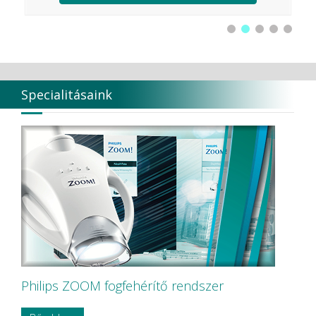
Harvard Dental
Heraeus Kulzer GmbH
Hoffmann Dental
Humble
HYCARE
Hygenic
Specialitásaink
Intensív
Ivoclar Vivadent
KAVO
KaVo Kerr
KerrEndo
KerrHawe SA
KETTENBACH GmbH & Co. KG.
KODAK
KODAK Carestream
KOMET
Korea Dental Solution Co., Ltd.
Kovácsházi
KULZER
Kuraray Dental
Philips ZOOM fogfehérítő rendszer
LARIDENT S.r.l.
Loser