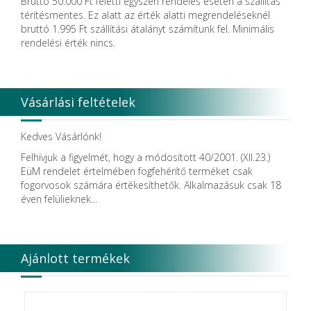
Bruttó 50.000 Ft feletti egyszeri rendelés esetén a szállítás
Dental Film srl.
térítésmentes. Ez alatt az érték alatti megrendeléseknél
Dental Pacific
bruttó 1.995 Ft szállítási átalányt számítunk fel. Minimális
Dentis
rendelési érték nincs.
Dentsolv AB
Dentsply
Dentsply Maillefer
Dentsply Sirona
Vásárlási feltételek
Detax
DFS
DIADENT
Kedves Vásárlónk!
Diaswiss S.A.
Felhívjuk a figyelmét, hogy a módosított 40/2001. (XII.23.)
DIRECTA AB
EüM rendelet értelmében fogfehérítő terméket csak
Discus Dental PHILIPS
fogorvosok számára értékesíthetők. Alkalmazásuk csak 18
DISPOTECH S.r.l.
éven felülieknek...
DKL
DMG
DÜRR DENTAL SE
DUX
Ajánlott termékek
Edelweiss Dentistry Products GmbH
Edenta
Egyéb gyártó
EMS