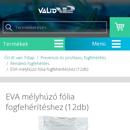
Termékek
Őn itt van: Főlap
Prevenció és profilaxis, fogfehérítés
Rendelői fogfehérítés
EVA mélyhúzó fólia fogfehérítéshez (12db)
EVA mélyhúzó fólia
fogfehérítéshez (12db)