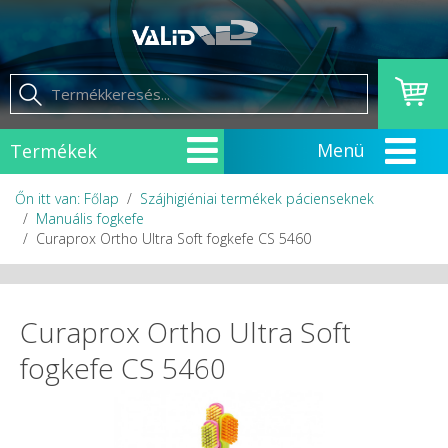
Termékek
Őn itt van: Főlap
Szájhigiéniai termékek pácienseknek
Manuális fogkefe
Curaprox Ortho Ultra Soft fogkefe CS 5460
Curaprox Ortho Ultra Soft
fogkefe CS 5460