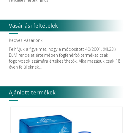
rendelési érték nincs.
Dentsolv AB
Dentsply
Dentsply Maillefer
Dentsply Sirona
Vásárlási feltételek
Detax
DFS
DIADENT
Kedves Vásárlónk!
Diaswiss S.A.
Felhívjuk a figyelmét, hogy a módosított 40/2001. (XII.23.)
DIRECTA AB
EüM rendelet értelmében fogfehérítő terméket csak
Discus Dental PHILIPS
fogorvosok számára értékesíthetők. Alkalmazásuk csak 18
DISPOTECH S.r.l.
éven felülieknek...
DKL
DMG
DÜRR DENTAL SE
DUX
Ajánlott termékek
Edelweiss Dentistry Products GmbH
Edenta
Egyéb gyártó
EMS
Enbio Group AG
Essity Higiene and Health AB
Ethicon