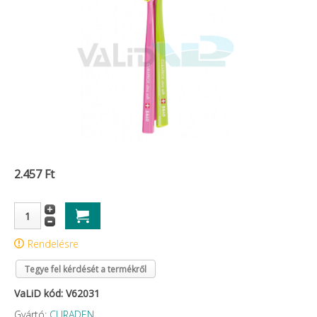
2.457 Ft
Rendelésre
Tegye fel kérdését a termékről
VaLiD kód: V62031
Gyártó:
CURADEN