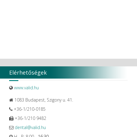
VaLiD
VDENTAL
VDW
VITA
Vivaldi Kft.
VOCO
W&H Dentalwerk G.m.b.H.
WHITESmile Gmbh.
Winix Europe
WMSW
Zhermack SpA
Elérhetőségek
www.valid.hu
1083 Budapest, Szigony u. 41.
+36-1/210-0185
+36-1/210 9482
dental@valid.hu
H - P: 8:00 -
16:30