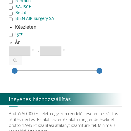
B Braun
BAUSCH
Becht
BIEN AIR Surgery SA
Bode Chemie
Készleten
Cardex
Igen
Carlo de Giorgi srl
CATTANI SpA
Ár
CAVEX
Ft
-
Ft
Cefla S.C.
CEMM Dental High Tech Ltd.
Colténe Whaledent
Coxo Medical Instrument Co. Ltd.
CURADEN
D.F.S.
Degradable Sol. AG
Degradable Solutions AG
Ingyenes házhozszállítás
DELTA RT.
Dendia GmbH
DenMat Holdings, LLC
Bruttó 50.000 Ft feletti egyszeri rendelés esetén a szállítás
Dental Film srl.
térítésmentes. Ez alatt az érték alatti megrendeléseknél
Dental Pacific
bruttó 1.995 Ft szállítási átalányt számítunk fel. Minimális
Dentis