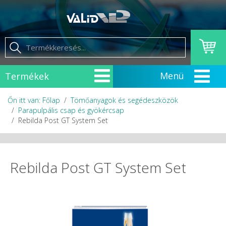
Termékek
Őn itt van: Főlap
Tömőanyagok és segédeszközök
Parapulpális csap és gyökércsap
Rebilda Post GT System Set
Rebilda Post GT System Set