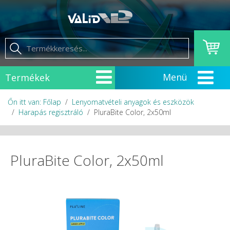
Termékek
Őn itt van: Főlap
Lenyomatvételi anyagok és eszközök
Harapás regisztráló
PluraBite Color, 2x50ml
PluraBite Color, 2x50ml