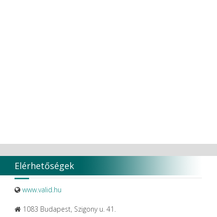
Transcodent
TT TOOTH TRANSFORMER S.R.L.
Ultradent products
Ultradent Products Inc.
Unigloves
VaLiD
VDENTAL
VDW
VITA
Vivaldi Kft.
VOCO
W&H Dentalwerk G.m.b.H.
WHITESmile Gmbh.
Winix Europe
WMSW
Zhermack SpA
Elérhetőségek
www.valid.hu
1083 Budapest, Szigony u. 41.