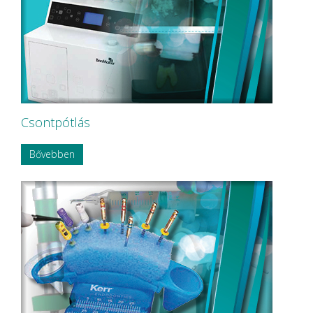
NORDISKA Dental AB
NOUVAG AG
NSK
OMNIA
P&T Medical Equipment Co. Ltd
P.P.H CERKAMED
Pentron SpofaDental a.s.
PHILIPS
PHILIPS Sonicare
Csontpótlás
PluLine
Pluradent AG & Co KG
Bővebben
PNH Intl Corp
Polydentia
Prime Dental
REXAM
Riemser
RINN Dentsply MPL
Ritter Concept GmbH.
Roeko
Safe Laser Trade Kft.
SANITARIA
SCA Hygiene Products AB
Schembera