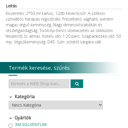
Leírás
Kiszerelés: 2*50 ml kartus, 12db keverőcsőr. A-szilikon
színváltós harapás regisztráló. Frézelhető, vágható, extrém
magas végső keménység. Nagy dimenzióstabilitás és
részletgazdagság. Tixotróp (nincs vízelvezetés az okklúziós
felületről). Íz: almás. Kötési idő: 1:20 perc. Szájbankötési idő: 50
mp. Végsőkeménység: D45. Szín: zöldről sárgára vált
Termék keresése, szűrés
Kategória
Gyártók
3M SOLVENTUM