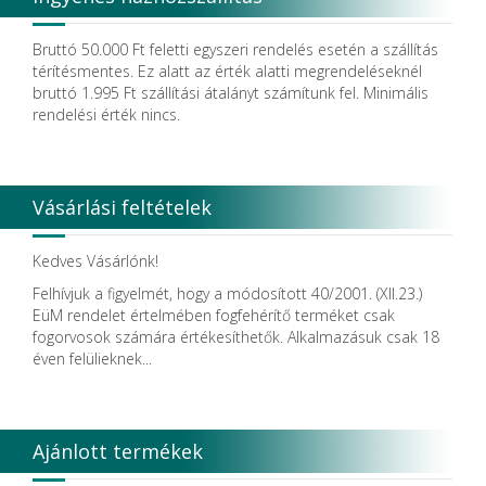
Dendia GmbH
DenMat Holdings, LLC
Bruttó 50.000 Ft feletti egyszeri rendelés esetén a szállítás
Dental Film srl.
térítésmentes. Ez alatt az érték alatti megrendeléseknél
Dental Pacific
bruttó 1.995 Ft szállítási átalányt számítunk fel. Minimális
Dentis
rendelési érték nincs.
Dentsolv AB
Dentsply
Dentsply Maillefer
Dentsply Sirona
Vásárlási feltételek
Detax
DFS
DIADENT
Kedves Vásárlónk!
Diaswiss S.A.
Felhívjuk a figyelmét, hogy a módosított 40/2001. (XII.23.)
DIRECTA AB
EüM rendelet értelmében fogfehérítő terméket csak
Discus Dental PHILIPS
fogorvosok számára értékesíthetők. Alkalmazásuk csak 18
DISPOTECH S.r.l.
éven felülieknek...
DKL
DMG
DÜRR DENTAL SE
DUX
Ajánlott termékek
Edelweiss Dentistry Products GmbH
Edenta