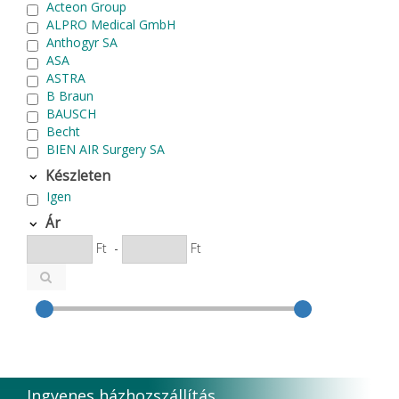
Acteon Group
ALPRO Medical GmbH
Anthogyr SA
ASA
ASTRA
B Braun
BAUSCH
Becht
BIEN AIR Surgery SA
Bode Chemie
Készleten
Cardex
Igen
Carlo de Giorgi srl
CATTANI SpA
Ár
CAVEX
Ft
-
Ft
Cefla S.C.
CEMM Dental High Tech Ltd.
Colténe Whaledent
Coxo Medical Instrument Co. Ltd.
CURADEN
D.F.S.
Degradable Sol. AG
Degradable Solutions AG
Ingyenes házhozszállítás
DELTA RT.