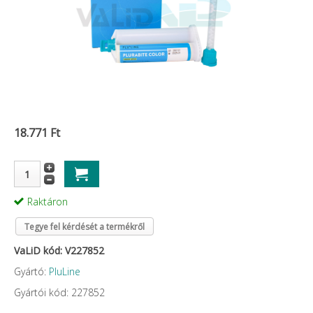
18.771 Ft
Raktáron
Tegye fel kérdését a termékről
VaLiD kód: V227852
Gyártó:
PluLine
Gyártói kód: 227852