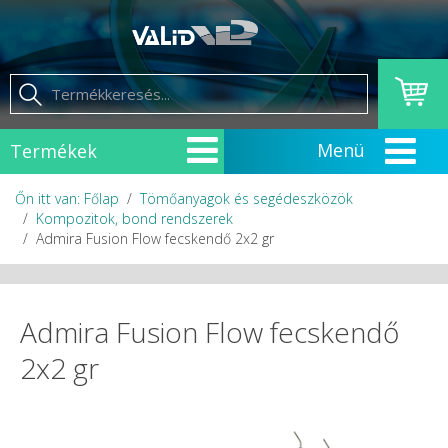
Termékek
Őn itt van: Főlap
Tömőanyagok és segédeszközök
Kompozitok, bond rendszerek
Admira Fusion Flow fecskendő 2x2 gr
Admira Fusion Flow fecskendő
2x2 gr