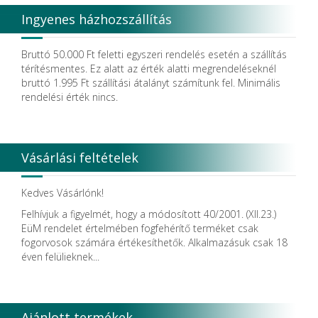
Degradable Solutions AG
Ingyenes házhozszállítás
DELTA RT.
Dendia GmbH
DenMat Holdings, LLC
Bruttó 50.000 Ft feletti egyszeri rendelés esetén a szállítás
Dental Film srl.
térítésmentes. Ez alatt az érték alatti megrendeléseknél
Dental Pacific
bruttó 1.995 Ft szállítási átalányt számítunk fel. Minimális
Dentis
rendelési érték nincs.
Dentsolv AB
Dentsply
Dentsply Maillefer
Dentsply Sirona
Vásárlási feltételek
Detax
DFS
DIADENT
Kedves Vásárlónk!
Diaswiss S.A.
Felhívjuk a figyelmét, hogy a módosított 40/2001. (XII.23.)
DIRECTA AB
EüM rendelet értelmében fogfehérítő terméket csak
Discus Dental PHILIPS
fogorvosok számára értékesíthetők. Alkalmazásuk csak 18
DISPOTECH S.r.l.
éven felülieknek...
DKL
DMG
DÜRR DENTAL SE
DUX
Ajánlott termékek