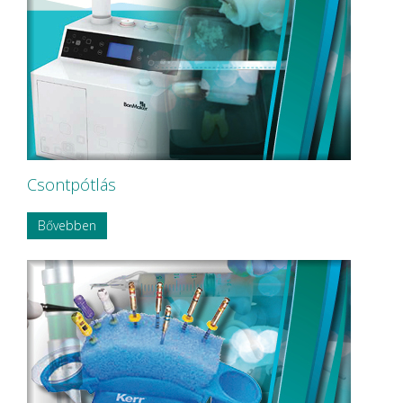
Nordin
NORDISKA Dental AB
NOUVAG AG
NSK
OMNIA
P&T Medical Equipment Co. Ltd
P.P.H CERKAMED
Pentron SpofaDental a.s.
PHILIPS
PHILIPS Sonicare
Csontpótlás
PluLine
Pluradent AG & Co KG
Bővebben
PNH Intl Corp
Polydentia
Prime Dental
REXAM
Riemser
RINN Dentsply MPL
Ritter Concept GmbH.
Roeko
Safe Laser Trade Kft.
SANITARIA