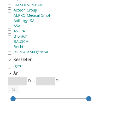
3M SOLVENTUM
Acteon Group
ALPRO Medical GmbH
Anthogyr SA
ASA
ASTRA
B Braun
BAUSCH
Becht
BIEN AIR Surgery SA
Bode Chemie
Készleten
Cardex
Igen
Carlo de Giorgi srl
CATTANI SpA
Ár
CAVEX
Ft
-
Ft
Cefla S.C.
CEMM Dental High Tech Ltd.
Colténe Whaledent
Coxo Medical Instrument Co. Ltd.
CURADEN
D.F.S.
Degradable Sol. AG