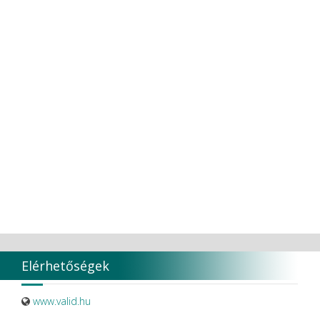
TORK
Transcoden
Transcodent
TT TOOTH TRANSFORMER S.R.L.
Ultradent products
Ultradent Products Inc.
Unigloves
VaLiD
VDENTAL
VDW
VITA
Vivaldi Kft.
VOCO
W&H Dentalwerk G.m.b.H.
WHITESmile Gmbh.
Winix Europe
WMSW
Zhermack SpA
Elérhetőségek
www.valid.hu