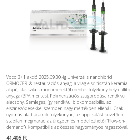
Voco 3+1 akció 2025.09.30.-ig Univerzális nanohibrid
ORMOCER ® restaurációs anyag, a világ első tisztán kerámia
alapú, klasszikus monomerektől mentes folyékony helyreállító
anyaga (BPA mentes). Polimerizációs zsugorodása rendkívül
alacsony. Semleges, így rendkívül biokompatibilis, az
elszíneződésekkel szemben nagy mértékben ellenáll. Csak
nyomás alatt áramlik folyékonyan, az applikálást követően
stabilan megmarad az üregben és modellezhető ("Flow-on-
demand”). Kompatibilis az összes hagyományos ragasztóval.
41.406 Ft