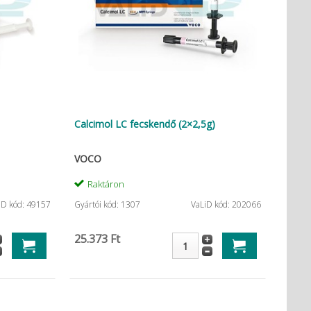
Calcimol LC fecskendő (2×2,5g)
VOCO
Raktáron
iD kód: 49157
Gyártói kód: 1307
VaLiD kód: 202066
25.373 Ft