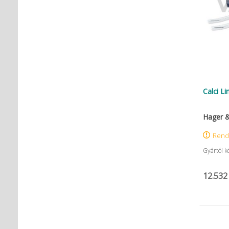
SANITARIA
SCA Hygiene Products AB
Schembera
SCHEU-DENTAL GmbH
SCHÜLKE
Schütz Dental
Sempermed
Septodont
Serag Wiessner
Calci L
Sigma Dental
Sirona
SpofaDental a.s.
Hager 
SS-White Burs, Inc.
Stoddard
Rend
STRAUMANN AG
Gyártói 
SUNSTAR
SURE DENT CORPORATION
SybronEndo
12.532
SyncVision Technology
Corporation
T & G
Thienel
Tokuyama