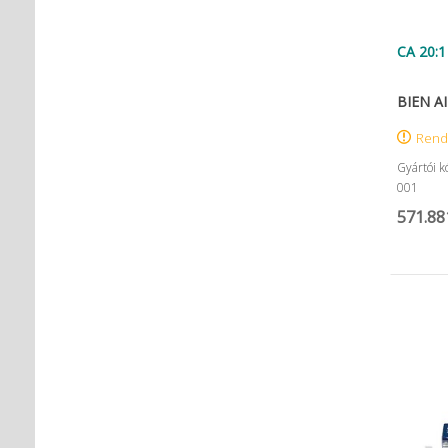
NOBA
Nordin
NORDISKA Dental AB
CA 20:1
NOUVAG AG
NSK
BIEN AI
OMNIA
P&T Medical Equipment Co. Ltd
Rend
P.P.H CERKAMED
Gyártói 
Pentron SpofaDental a.s.
001
PHILIPS
PHILIPS Sonicare
571.88
PluLine
Pluradent AG & Co KG
PNH Intl Corp
Polydentia
Prime Dental
REXAM
Riemser
RINN Dentsply MPL
Ritter Concept GmbH.
Roeko
Safe Laser Trade Kft.