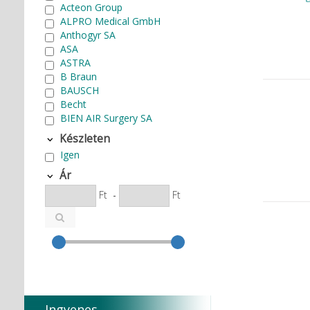
Acteon Group
ALPRO Medical GmbH
Anthogyr SA
ASA
ASTRA
B Braun
BAUSCH
Becht
BIEN AIR Surgery SA
Bode Chemie
Készleten
Cardex
Igen
Carlo de Giorgi srl
CATTANI SpA
Ár
CAVEX
Ft
-
Ft
Cefla S.C.
CEMM Dental High Tech Ltd.
Colténe Whaledent
Coxo Medical Instrument Co.
Ltd.
CURADEN
D.F.S.
Degradable Sol. AG
Ingyenes