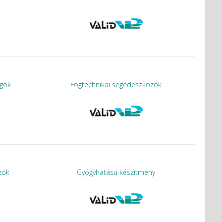
agok
Fogtechnikai segédeszközök
zók
Gyógyhatású készítmény