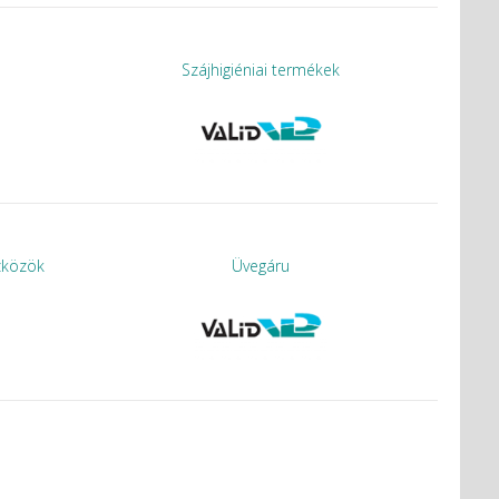
adatai
Szájhigiéniai termékek
zközök
Üvegáru