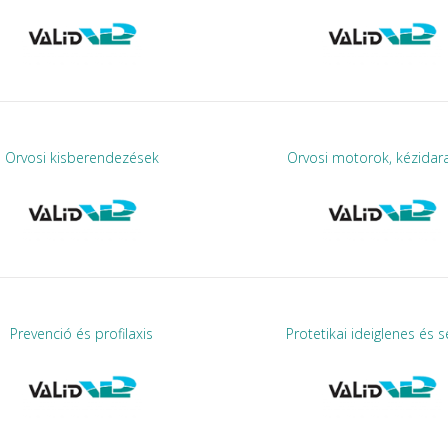
Orvosi kisberendezések
Orvosi motorok, kézida
Prevenció és profilaxis
Protetikai ideiglenes és 
g)
Ketac Molar Easymix ART
Sure-Cord n
3.847 Ft
3.586 Ft
22.499 Ft