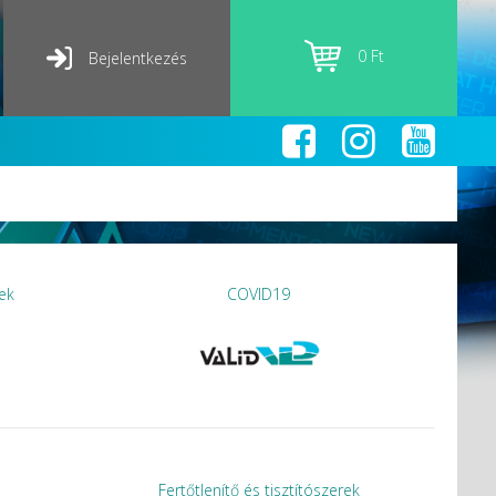
0 Ft
Bejelentkezés
ek
COVID19
Fertőtlenítő és tisztítószerek