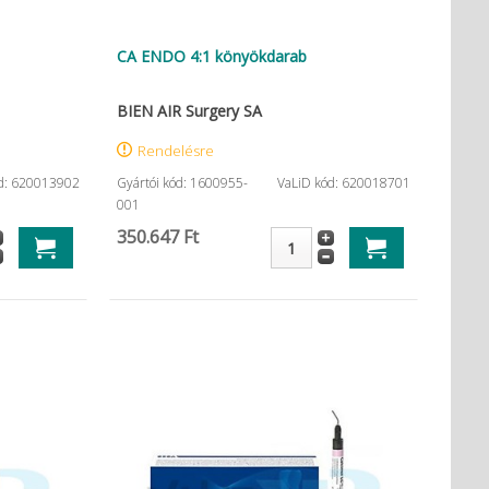
CA ENDO 4:1 könyökdarab
BIEN AIR Surgery SA
Rendelésre
d: 620013902
Gyártói kód: 1600955-
VaLiD kód: 620018701
001
350.647 Ft