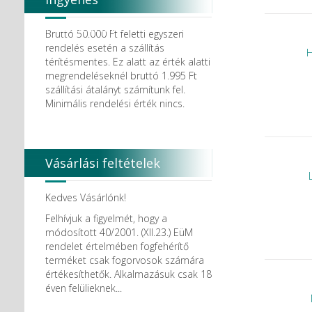
Degradable Solutions AG
DELTA RT.
házhozszállítás
Dendia GmbH
Bruttó 50.000 Ft feletti egyszeri
DenMat Holdings, LLC
rendelés esetén a szállítás
H
Dental Film srl.
térítésmentes. Ez alatt az érték alatti
Dental Pacific
megrendeléseknél bruttó 1.995 Ft
Dentis
szállítási átalányt számítunk fel.
Dentsolv AB
Minimális rendelési érték nincs.
Dentsply
Dentsply Maillefer
Dentsply Sirona
Detax
Vásárlási feltételek
DFS
DIADENT
Diaswiss S.A.
Kedves Vásárlónk!
DIRECTA AB
Felhívjuk a figyelmét, hogy a
Discus Dental PHILIPS
módosított 40/2001. (XII.23.) EüM
DISPOTECH S.r.l.
rendelet értelmében fogfehérítő
DKL
terméket csak fogorvosok számára
DMG
értékesíthetők. Alkalmazásuk csak 18
DÜRR DENTAL SE
éven felülieknek...
DUX
Edelweiss Dentistry Products