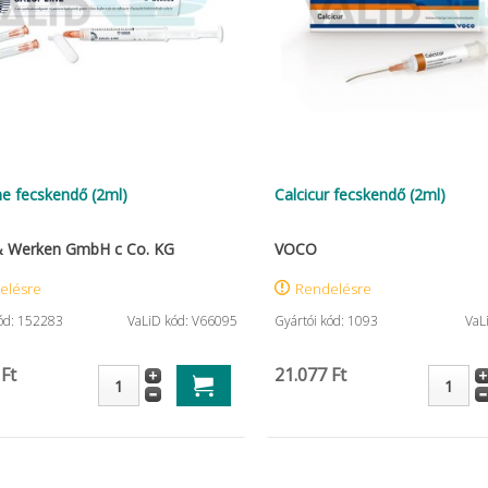
ine fecskendő (2ml)
Calcicur fecskendő (2ml)
& Werken GmbH c Co. KG
VOCO
elésre
Rendelésre
kód: 152283
VaLiD kód: V66095
Gyártói kód: 1093
VaL
 Ft
21.077 Ft