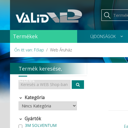
Termékek
ÚJDONSÁGOK
Őn itt van: Főlap
Web Áruház
Termék keresése,
szűrés
Kategória
Gyártók
3M SOLVENTUM
E