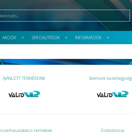
AKCIÓK
SPECIALITÁSOK
INFORMÁCIÓK
AJÁNLOTT TERMÉKEINK
Belmont kezelőegység
gyszerhasználatos termékek
Endodoncia